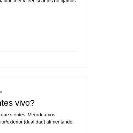
blar, leer y leer, si antes no fijamos
ra
ntes vivo?
orque sientes. Merodeamos
ior/exterior (dualidad) alimentando,