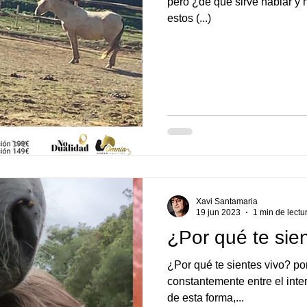
pero ¿de qué sirve hablar y ha
estos (...)
Xavi Santamaria
19 jun 2023
1 min de lectu
¿Por qué te sie
¿Por qué te sientes vivo? p
constantemente entre el inter
de esta forma,...