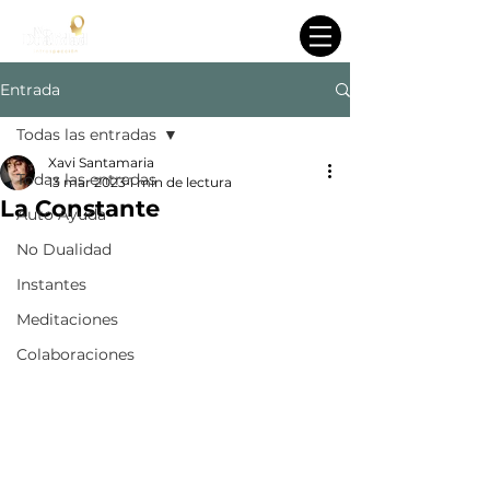
Entrada
Todas las entradas
Xavi Santamaria
Todas las entradas
13 mar 2023
1 min de lectura
La Constante
Auto Ayuda
No Dualidad
Instantes
Meditaciones
Colaboraciones