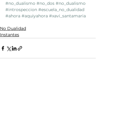
#no_dualismo
#no_dos
#no_dualismo
#introspeccion
#escuela_no_dualidad
#ahora
#aquiyahora
#xavi_santamaria
No Dualidad
Instantes
Ver todo
Entradas recientes