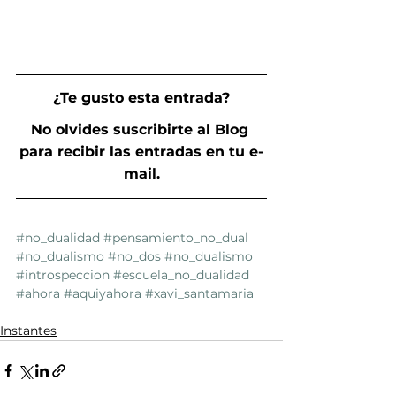
¿Te gusto esta entrada?
No olvides suscribirte al Blog 
para recibir las entradas en tu e-
mail.
#no_dualidad
#pensamiento_no_dual
#no_dualismo
#no_dos
#no_dualismo
#introspeccion
#escuela_no_dualidad
#ahora
#aquiyahora
#xavi_santamaria
Instantes