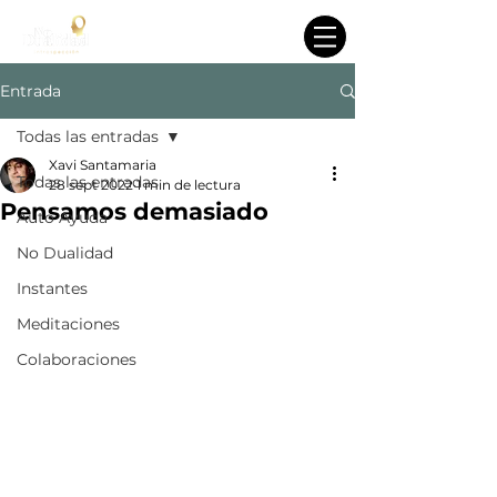
Entrada
Todas las entradas
Xavi Santamaria
Todas las entradas
28 sept 2022
1 min de lectura
Pensamos demasiado
Auto Ayuda
No Dualidad
Instantes
Meditaciones
Colaboraciones