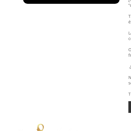
“
T
é
L
c
O
f
¿
N
s
T