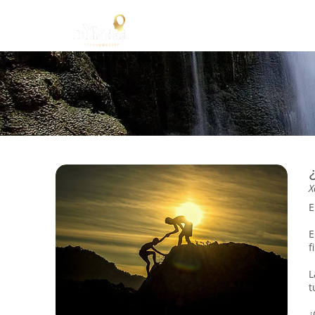
X
E
E
f
L
t
¿