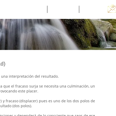
Conóceme
Introspección
Empresas
ad)
 una interpretación del resultado.
ra que el fracaso surja se necesita una culminación, un
provocando este placer.
) y fracaso (displacer) pues es uno de los dos polos de
sultado (dos polos).
pciones y dependerá de lo consciente que seas de ese