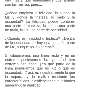
otra hasta que entendamos que ambas
son las misma, pues...
¿dónde empieza la felicidad, lo bueno, la
luz y donde la tristeza, lo malo y la
oscuridad? La felicidad puede contener
una parte de tristeza, lo bueno una parte
de malo, la luz una parte de oscuridad…
¿Cuándo es felicidad o tristeza? ¿Dentro
de la oscuridad no hay una pequeña parte
de luz, aunque no la veamos?
Si dibujásemos una línea recta y en un
extremo pusiésemos luz y en el otro
extremo oscuridad, ¿en qué parte de la
línea pondríamos que es luz o que es
oscuridad…? así, es nuestra mente la que
lo separa, y lo realiza mediante las
características, clasificaciones, cualidades
generando la dualidad.
"La dualidad es un efecto de la mente
dormida…"
La mente, necesita constantemente
comparar o contrastar incluso nuestra