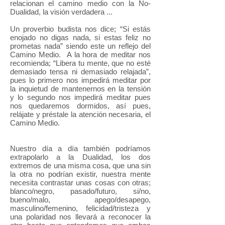
relacionan el camino medio con la No-
Dualidad, la visión verdadera ...
Un proverbio budista nos dice; “Si estás
enojado no digas nada, si estas feliz no
prometas nada” siendo este un reflejo del
Camino Medio. A la hora de meditar nos
recomienda; “Libera tu mente, que no esté
demasiado tensa ni demasiado relajada”,
pues lo primero nos impedirá meditar por
la inquietud de mantenernos en la tensión
y lo segundo nos impedirá meditar pues
nos quedaremos dormidos, así pues,
relájate y préstale la atención necesaria, el
Camino Medio.
Nuestro día a día también podríamos
extrapolarlo a la Dualidad, los dos
extremos de una misma cosa, que una sin
la otra no podrían existir, nuestra mente
necesita contrastar unas cosas con otras;
blanco/negro, pasado/futuro, si/no,
bueno/malo, apego/desapego,
masculino/femenino, felicidad/tristeza y
una polaridad nos llevará a reconocer la