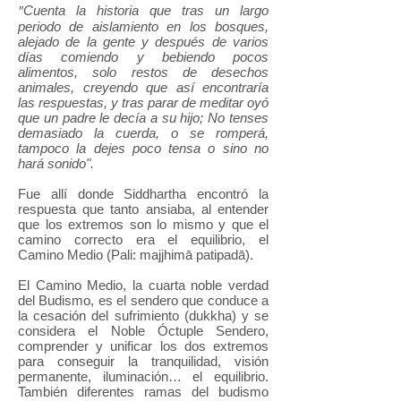
"
Cuenta la historia que tras un largo
periodo de aislamiento en los bosques,
alejado de la gente y después de varios
días comiendo y bebiendo pocos
alimentos, solo restos de desechos
animales, creyendo que así encontraría
las respuestas, y tras parar de meditar oyó
que un padre le decía a su hijo; No tenses
demasiado la cuerda, o se romperá,
tampoco la dejes poco tensa o sino no
hará sonido".
Fue allí donde Siddhartha encontró la
respuesta que tanto ansiaba, al entender
que los extremos son lo mismo y que el
camino correcto era el equilibrio, el
Camino Medio (Pali: majjhimā patipadā).
El Camino Medio, la cuarta noble verdad
del Budismo, es el sendero que conduce a
la cesación del sufrimiento (dukkha) y se
considera el Noble Óctuple Sendero,
comprender y unificar los dos extremos
para conseguir la tranquilidad, visión
permanente, iluminación… el equilibrio.
También diferentes ramas del budismo